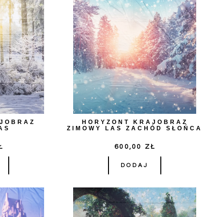
AJOBRAZ
HORYZONT KRAJOBRAZ
AS
ZIMOWY LAS ZACHÓD SŁOŃCA
Ł
600,00
ZŁ
DODAJ