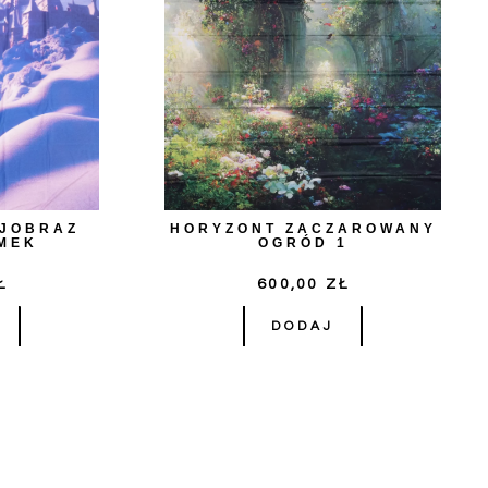
AJOBRAZ
HORYZONT ZACZAROWANY
MEK
OGRÓD 1
Ł
600,00
ZŁ
DODAJ