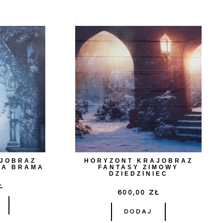
HORYZONT KRAJOBRAZ
AJOBRAZ
FANTASY ZIMOWY
KA BRAMA
DZIEDZINIEC
Ł
600,00
ZŁ
DODAJ