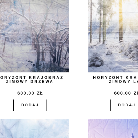
HORYZONT KRAJOBRAZ
HORYZONT KR
ZIMOWY DRZEWA
ZIMOWY L
600,00
ZŁ
600,00
Z
DODAJ
DODAJ