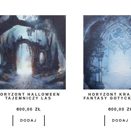
HORYZONT HALLOWEEN
HORYZONT KR
TAJEMNICZY LAS
FANTASY GOTYC
600,00
ZŁ
600,00
Z
DODAJ
DODAJ