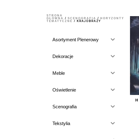
STRONA
GŁÓWNA
SCENOGRAFIA
HORYZONTY
/
/
TEMATYCZNE
/ KRAJOBRAZY
Asortyment Plenerowy
Dekoracje
Meble
Oświetlenie
Scenografia
Tekstylia