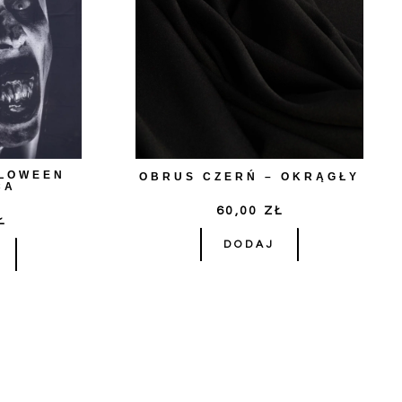
LLOWEEN
OBRUS CZERŃ – OKRĄGŁY
CA
60,00
ZŁ
Ł
DODAJ