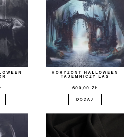
LLOWEEN
HORYZONT HALLOWEEN
OR
TAJEMNICZY LAS
Ł
600,00
ZŁ
DODAJ