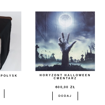
HORYZONT HALLOWEEN
 POŁYSK
CMENTARZ
Ł
600,00
ZŁ
DODAJ