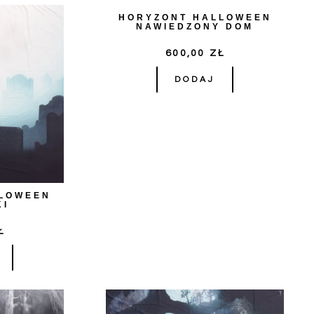
HORYZONT HALLOWEEN
NAWIEDZONY DOM
600,00
ZŁ
DODAJ
LLOWEEN
KI
Ł