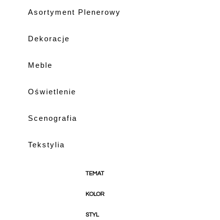
Asortyment Plenerowy
KATALOG W TRAKCIE BUDOWY
Dekoracje
Meble
Oświetlenie
Scenografia
Tekstylia
TEMAT
Anglia
KOLOR
Baby Shower
beżowy
Christmas Party
STYL
biały
Cyrk