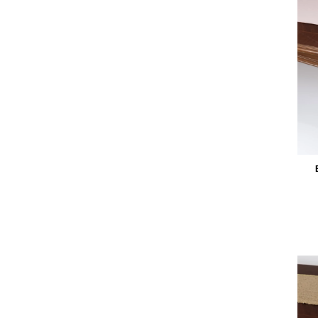
royal
rustykalny
skandynawski
tropikalny
vintage
wiejski