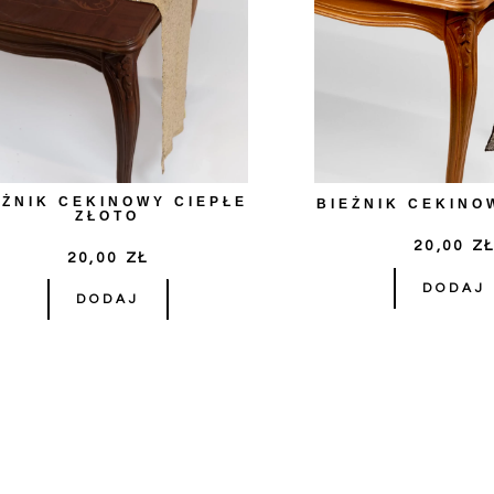
EŻNIK CEKINOWY CIEPŁE
BIEŻNIK CEKINO
ZŁOTO
20,00
Z
20,00
ZŁ
DODAJ
DODAJ