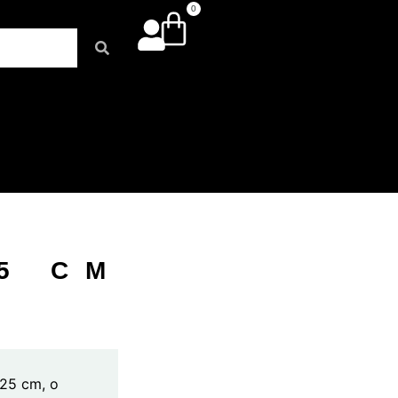
0
5 CM
225 cm, o