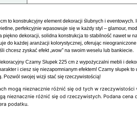
cm to konstrukcyjny element dekoracji ślubnych i eventowych.
ietlne, perfekcyjnie wpasowuje się w każdy styl – glamour, mode
a piękno dekoracji, solidna konstrukcja to stabilność nawet w 
uje do każdej aranżacji kolorystycznej, oferując nieograniczone
eśli chcesz zyskać efekt „wow” na swoim weselu lub bankiecie.
 dekoracyjny Czarny Słupek 225 cm z wypożyczalni mebli i d
arakter i ciesz się niezapomnianym efektem! Czarny słupek to 
g. Pozwól swojej wizji stać się rzeczywistością!
ch mogą nieznacznie różnić się od tych w rzeczywistości 
ą nieznacznie różnić się od rzeczywistych. Podana cena d
iera podatku.