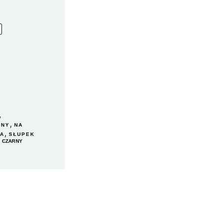
,
,
ONY
NA
,
IA
SŁUPEK
/ CZARNY