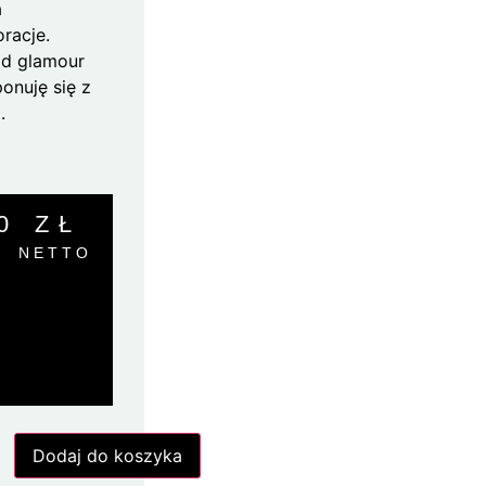
a
racje.
od glamour
onuję się z
.
00
ZŁ
NETTO
Dodaj do koszyka