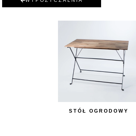
WYPOŻYCZALNIA
STÓŁ OGRODOWY
SKŁADANY
70,00
zł