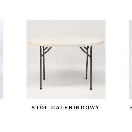
STÓŁ CATERINGOWY
OKRĄGŁY 120
30,00
zł