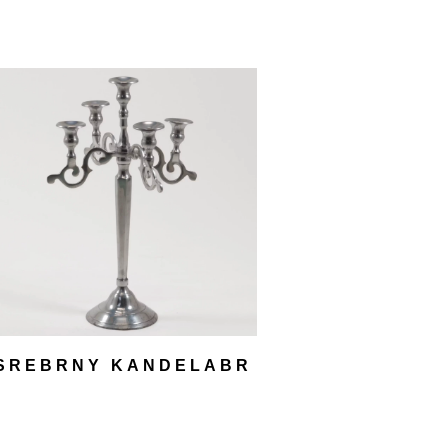
SREBRNY KANDELABR
52 CM
40,00
zł