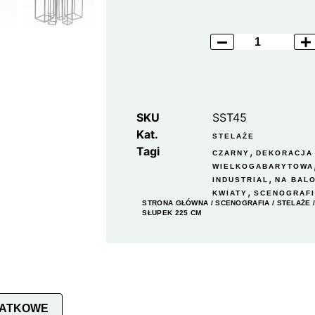
SKU
SST45
Kat.
STELAŻE
Tagi
,
CZARNY
DEKORACJA
WIELKOGABARYTOWA
,
INDUSTRIAL
NA BAL
,
KWIATY
SCENOGRAF
STRONA GŁÓWNA
/
SCENOGRAFIA
/
STELAŻE
SŁUPEK 225 CM
DATKOWE