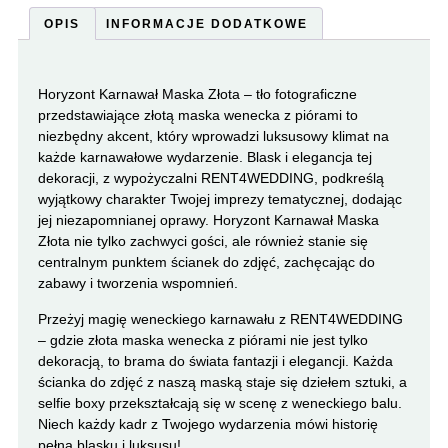
OPIS
INFORMACJE DODATKOWE
Horyzont Karnawał Maska Złota – tło fotograficzne
przedstawiające złotą maska wenecka z piórami to
niezbędny akcent, który wprowadzi luksusowy klimat na
każde karnawałowe wydarzenie. Blask i elegancja tej
dekoracji, z wypożyczalni RENT4WEDDING, podkreślą
wyjątkowy charakter Twojej imprezy tematycznej, dodając
jej niezapomnianej oprawy. Horyzont Karnawał Maska
Złota nie tylko zachwyci gości, ale również stanie się
centralnym punktem ścianek do zdjęć, zachęcając do
zabawy i tworzenia wspomnień.
Przeżyj magię weneckiego karnawału z RENT4WEDDING
– gdzie złota maska wenecka z piórami nie jest tylko
dekoracją, to brama do świata fantazji i elegancji. Każda
ścianka do zdjęć z naszą maską staje się dziełem sztuki, a
selfie boxy przekształcają się w scenę z weneckiego balu.
Niech każdy kadr z Twojego wydarzenia mówi historię
pełną blasku i luksusu!