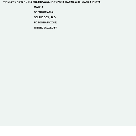
KARNAWAŁ
,
TEMATYCZNE
/
KARNAWAŁ
/ HORYZONT KARNAWAŁ MASKA ZŁOTA
MASKA
,
SCENOGRAFIA
,
SELFIE BOX
,
TŁO
FOTOGRAFICZNE
,
WENECJA
,
ZŁOTY