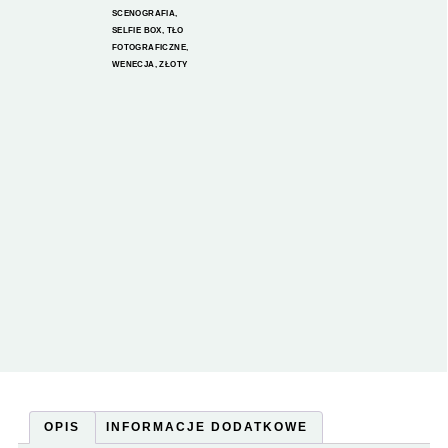
SCENOGRAFIA
,
SELFIE BOX
,
TŁO
FOTOGRAFICZNE
,
WENECJA
,
ZŁOTY
OPIS
INFORMACJE DODATKOWE