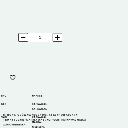
SKU
HKAR02
KAT.
KARNAWAŁ
,
KARNAWAŁ
STRONA GŁÓWNA
/
SCENOGRAFIA
/
HORYZONTY
TAGI
KARNAWAŁ
,
TEMATYCZNE
/
KARNAWAŁ
/ HORYZONT KARNAWAŁ MASKA
MASKA
,
ZŁOTO-NIEBIESKA
NIEBIESKI
,