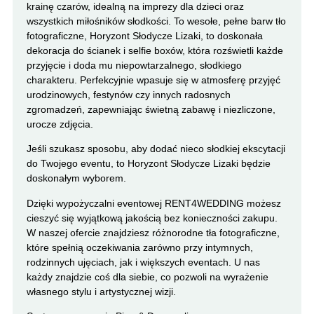
krainę czarów, idealną na imprezy dla dzieci oraz
wszystkich miłośników słodkości. To wesołe, pełne barw tło
fotograficzne, Horyzont Słodycze Lizaki, to doskonała
dekoracja do ścianek i selfie boxów, która rozświetli każde
przyjęcie i doda mu niepowtarzalnego, słodkiego
charakteru. Perfekcyjnie wpasuje się w atmosferę przyjęć
urodzinowych, festynów czy innych radosnych
zgromadzeń, zapewniając świetną zabawę i niezliczone,
urocze zdjęcia.
Jeśli szukasz sposobu, aby dodać nieco słodkiej ekscytacji
do Twojego eventu, to Horyzont Słodycze Lizaki będzie
doskonałym wyborem.
Dzięki wypożyczalni eventowej RENT4WEDDING możesz
cieszyć się wyjątkową jakością bez konieczności zakupu.
W naszej ofercie znajdziesz różnorodne tła fotograficzne,
które spełnią oczekiwania zarówno przy intymnych,
rodzinnych ujęciach, jak i większych eventach. U nas
każdy znajdzie coś dla siebie, co pozwoli na wyrażenie
własnego stylu i artystycznej wizji.