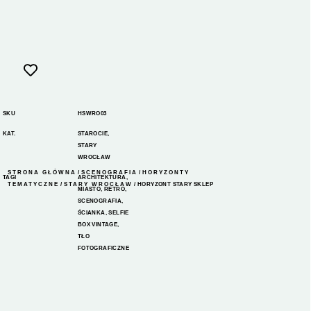
SKU
HSWRO03
KAT.
STAROCIE
,
STARY
WROCŁAW
STRONA GŁÓWNA
/
SCENOGRAFIA
/
HORYZONTY
TAGI
ARCHITEKTURA
,
TEMATYCZNE
/
STARY WROCŁAW
/ HORYZONT STARY SKLEP
MIASTO
,
RETRO
,
SCENOGRAFIA
,
ŚCIANKA
,
SELFIE
BOX VINTAGE
,
TŁO
FOTOGRAFICZNE