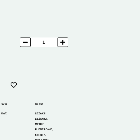
SKU
ML05A
KAT.
LEŻAKI I
LEŻANKI
,
MEBLE
PLENEROWE
,
STREFA