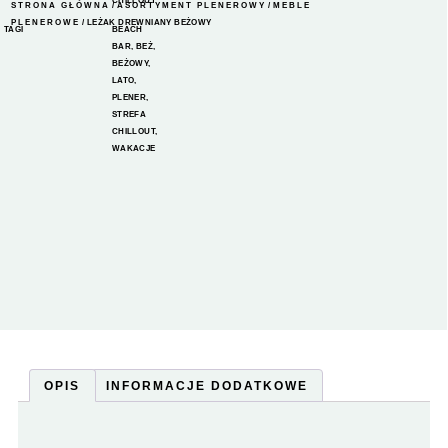
CHILLOUT
STRONA GŁÓWNA
/
ASORTYMENT PLENEROWY
/
MEBLE
PLENEROWE
/ LEŻAK DREWNIANY BEŻOWY
TAGI
BEACH
BAR
,
BEŻ
,
BEŻOWY
,
LATO
,
PLENER
,
STREFA
CHILLOUT
,
WAKACJE
OPIS
INFORMACJE DODATKOWE