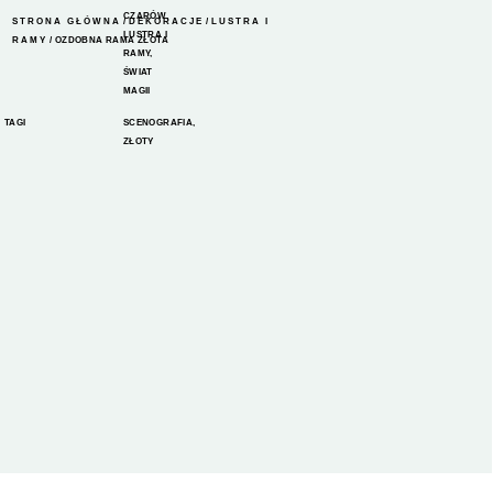
CZARÓW
,
STRONA GŁÓWNA
/
DEKORACJE
/
LUSTRA I
LUSTRA I
RAMY
/ OZDOBNA RAMA ZŁOTA
RAMY
,
ŚWIAT
MAGII
TAGI
SCENOGRAFIA
,
ZŁOTY