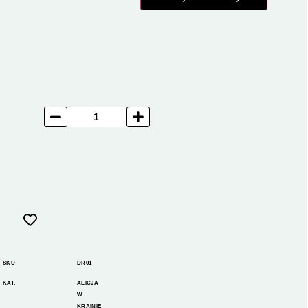
SKU
DR01
KAT.
ALICJA
W
KRAINIE