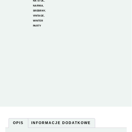
NA STÓŁ
,
NARNIA
,
SREBRNY
,
VINTAGE
,
WINTER
PARTY
OPIS
INFORMACJE DODATKOWE