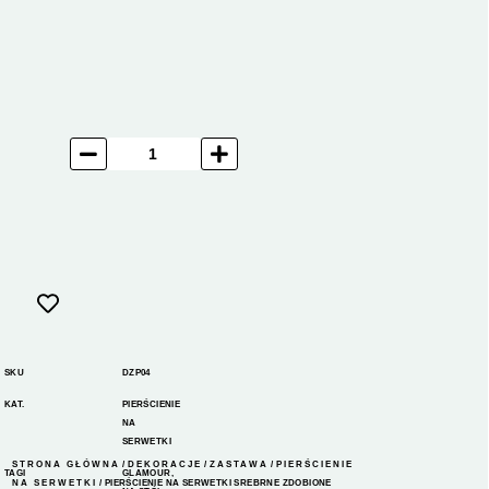
SKU
DZP04
KAT.
PIERŚCIENIE
NA
SERWETKI
STRONA GŁÓWNA
/
DEKORACJE
/
ZASTAWA
/
PIERŚCIENIE
TAGI
GLAMOUR
,
NA SERWETKI
/ PIERŚCIENIE NA SERWETKI SREBRNE ZDOBIONE