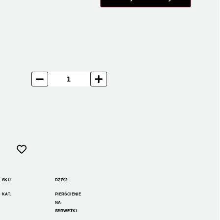
SKU
DZP02
KAT.
PIERŚCIENIE
NA
SERWETKI