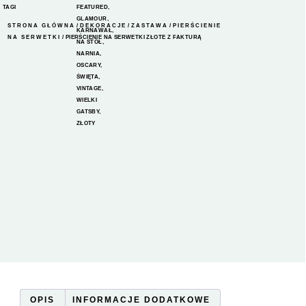
TAGI
FEATURED
,
GLAMOUR
,
STRONA GŁÓWNA
/
DEKORACJE
/
ZASTAWA
/
PIERŚCIENIE
KARNAWAŁ
,
NA SERWETKI
/ PIERŚCIENIE NA SERWETKI ZŁOTE Z FAKTURĄ
NA STÓŁ
,
NARNIA
,
OSCARY
,
ŚWIĘTA
,
VINTAGE
,
WIELKI
GATSBY
,
ZŁOTY
OPIS
INFORMACJE DODATKOWE