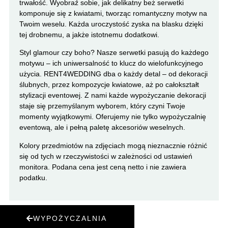
trwałość. Wyobraź sobie, jak delikatny beż serwetki
komponuje się z kwiatami, tworząc romantyczny motyw na
Twoim weselu. Każda uroczystość zyska na blasku dzięki
tej drobnemu, a jakże istotnemu dodatkowi.
Styl glamour czy boho? Nasze serwetki pasują do każdego
motywu – ich uniwersalność to klucz do wielofunkcyjnego
użycia. RENT4WEDDING dba o każdy detal – od dekoracji
ślubnych, przez kompozycje kwiatowe, aż po całokształt
stylizacji eventowej. Z nami każde wypożyczanie dekoracji
staje się przemyślanym wyborem, który czyni Twoje
momenty wyjątkowymi. Oferujemy nie tylko wypożyczalnię
eventową, ale i pełną paletę akcesoriów weselnych.
Kolory przedmiotów na zdjęciach mogą nieznacznie różnić
się od tych w rzeczywistości w zależności od ustawień
monitora. Podana cena jest ceną netto i nie zawiera
podatku.
WYPOŻYCZALNIA