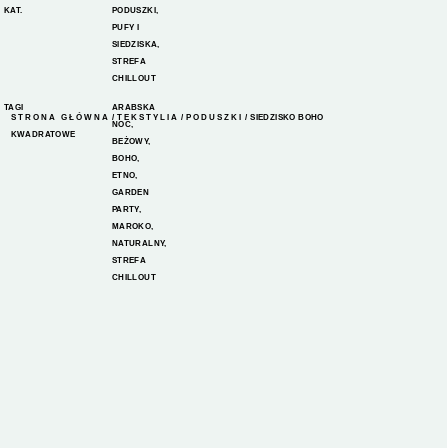
KAT.
PODUSZKI
,
PUFY I
SIEDZISKA
,
STREFA
CHILLOUT
TAGI
ARABSKA
STRONA GŁÓWNA
/
TEKSTYLIA
/
PODUSZKI
/ SIEDZISKO BOHO
NOC
,
KWADRATOWE
BEŻOWY
,
BOHO
,
ETNO
,
GARDEN
PARTY
,
MAROKO
,
NATURALNY
,
STREFA
CHILLOUT