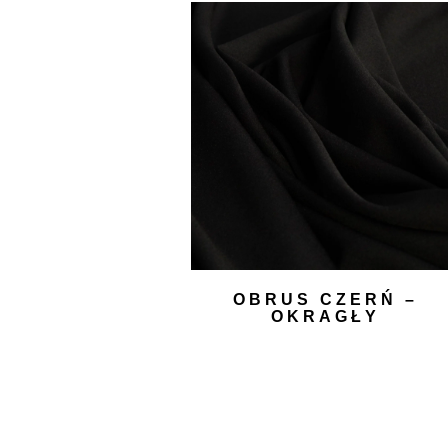
OBRUS CZERŃ –
OKRĄGŁY
60,00
zł
DODAJ