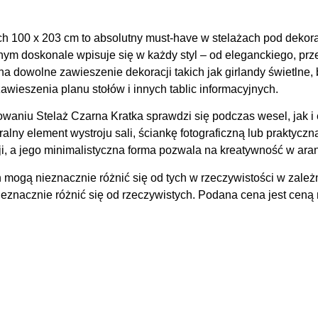
h 100 x 203 cm to absolutny must-have w stelażach pod dekor
ym doskonale wpisuje się w każdy styl – od eleganckiego, prze
 dowolne zawieszenie dekoracji takich jak girlandy świetlne, 
awieszenia planu stołów i innych tablic informacyjnych.
waniu Stelaż Czarna Kratka sprawdzi się podczas wesel, jak i
alny element wystroju sali, ściankę fotograficzną lub praktyczn
ji, a jego minimalistyczna forma pozwala na kreatywność w aran
 mogą nieznacznie różnić się od tych w rzeczywistości w zależ
znacznie różnić się od rzeczywistych. Podana cena jest ceną n