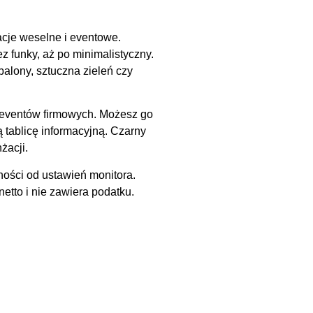
acje weselne i eventowe.
z funky, aż po minimalistyczny.
balony, sztuczna zieleń czy
 eventów firmowych. Możesz go
ą tablicę informacyjną. Czarny
żacji.
ności od ustawień monitora.
etto i nie zawiera podatku.