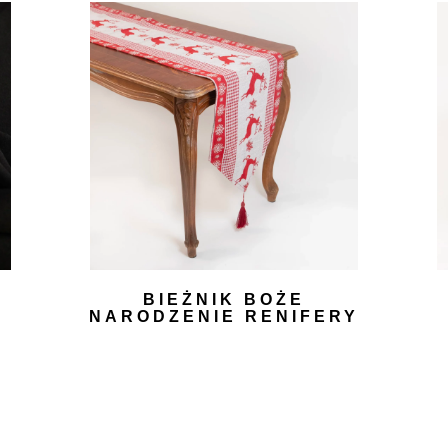
BIEŻNIK BOŻE
NARODZENIE RENIFERY
20,00
zł
DODAJ