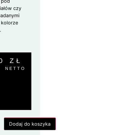
ż pod
iałów czy
ładanymi
 kolorze
.
00
ZŁ
NETTO
Dodaj do koszyka