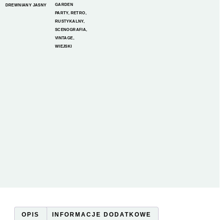
GARDEN
DREWNIANY JASNY
PARTY
,
RETRO
,
RUSTYKALNY
,
SCENOGRAFIA
,
VINTAGE
,
WIEJSKI
OPIS
INFORMACJE DODATKOWE