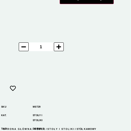
SKU
MST29
KAT.
STOŁY I
STOLIKI
TAGI
DREWNO
,
STRONA GŁÓWNA
/
MEBLE
/
STOŁY I STOLIKI
/ STÓŁ KAWOWY