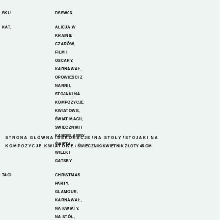
SKU
DSSW03
KAT.
ALICJA W
KRAINIE
CZARÓW
,
FILM I
OSCARY
,
KARNAWAŁ
,
OPOWIEŚCI Z
NARNII
,
STOJAKI NA
KOMPOZYCJE
KWIATOWE
,
ŚWIAT MAGII
,
ŚWIECZNIKI I
KANDELABRY
,
STRONA GŁÓWNA
/
DEKORACJE
/
NA STOŁY
/
STOJAKI NA
ŚWIĘTA
,
KOMPOZYCJE KWIATOWE
/ ŚWIECZNIK/KWIETNIK ZŁOTY 45 CM
WIELKI
GATSBY
TAGI
CHRISTMAS
PARTY
,
GLAMOUR
,
KARNAWAŁ
,
NA KWIATY
,
NA STÓŁ
,