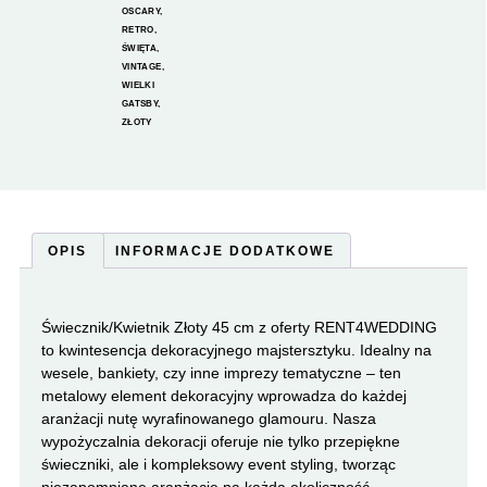
OSCARY
,
RETRO
,
ŚWIĘTA
,
VINTAGE
,
WIELKI
GATSBY
,
ZŁOTY
OPIS
INFORMACJE DODATKOWE
Świecznik/Kwietnik Złoty 45 cm z oferty RENT4WEDDING
to kwintesencja dekoracyjnego majstersztyku. Idealny na
wesele, bankiety, czy inne imprezy tematyczne – ten
metalowy element dekoracyjny wprowadza do każdej
aranżacji nutę wyrafinowanego glamouru. Nasza
wypożyczalnia dekoracji oferuje nie tylko przepiękne
świeczniki, ale i kompleksowy event styling, tworząc