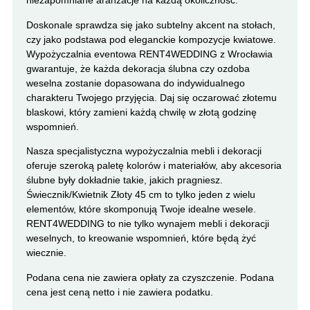
niezapomniane aranżacje na każdą okoliczność.
Doskonale sprawdza się jako subtelny akcent na stołach,
czy jako podstawa pod eleganckie kompozycje kwiatowe.
Wypożyczalnia eventowa RENT4WEDDING z Wrocławia
gwarantuje, że każda dekoracja ślubna czy ozdoba
weselna zostanie dopasowana do indywidualnego
charakteru Twojego przyjęcia. Daj się oczarować złotemu
blaskowi, który zamieni każdą chwilę w złotą godzinę
wspomnień.
Nasza specjalistyczna wypożyczalnia mebli i dekoracji
oferuje szeroką paletę kolorów i materiałów, aby akcesoria
ślubne były dokładnie takie, jakich pragniesz.
Świecznik/Kwietnik Złoty 45 cm to tylko jeden z wielu
elementów, które skomponują Twoje idealne wesele.
RENT4WEDDING to nie tylko wynajem mebli i dekoracji
weselnych, to kreowanie wspomnień, które będą żyć
wiecznie.
Podana cena nie zawiera opłaty za czyszczenie. Podana
cena jest ceną netto i nie zawiera podatku.