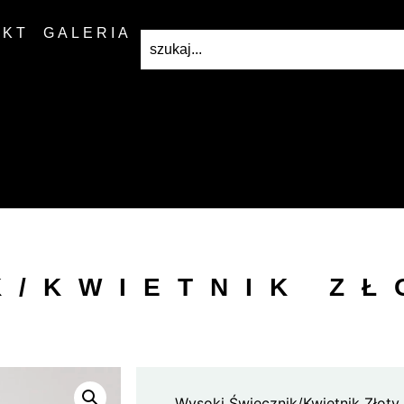
AKT
GALERIA
K/KWIETNIK ZŁ
Wysoki Świecznik/Kwietnik Złoty