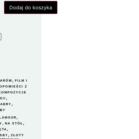
Dodaj do koszyka
,
ZARÓW
FILM I
OPOWIEŚCI Z
 KOMPOZYCJE
,
GII
,
LABRY
SBY
,
LAMOUR
,
,
Y
NA STÓŁ
,
ĘTA
,
TSBY
ZŁOTY