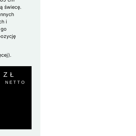
ą świecę.
 innych
ch i
 go
pozycję
cej).
0
ZŁ
NETTO