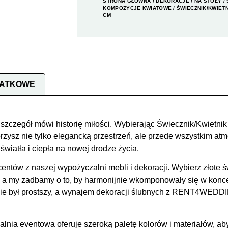
STRONA GŁÓWNA
/
DEKORACJE
/
NA STOŁY
/
KOMPOZYCJE KWIATOWE
/ ŚWIECZNIK/KWIETN
CM
DATKOWE
 szczegół mówi historię miłości. Wybierając Świecznik/Kwietnik
z nie tylko elegancką przestrzeń, ale przede wszystkim atmos
światła i ciepła na nowej drodze życia.
entów z naszej wypożyczalni mebli i dekoracji. Wybierz złote ś
, a my zadbamy o to, by harmonijnie wkomponowały się w konce
nie był prostszy, a wynajem dekoracji ślubnych z RENT4WEDDI
lnia eventowa oferuje szeroką paletę kolorów i materiałów, ab