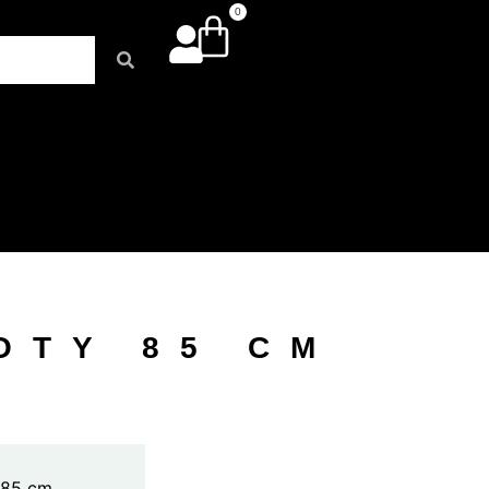
0
OTY 85 CM
 85 cm