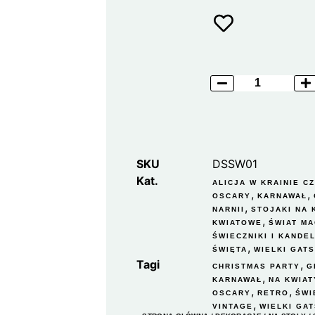
SKU
DSSW01
Kat.
ALICJA W KRAINIE C
,
,
OSCARY
KARNAWAŁ
,
NARNII
STOJAKI NA
,
KWIATOWE
ŚWIAT MA
ŚWIECZNIKI I KANDE
,
ŚWIĘTA
WIELKI GAT
Tagi
,
CHRISTMAS PARTY
G
,
KARNAWAŁ
NA KWIAT
,
,
OSCARY
RETRO
ŚWI
,
VINTAGE
WIELKI GA