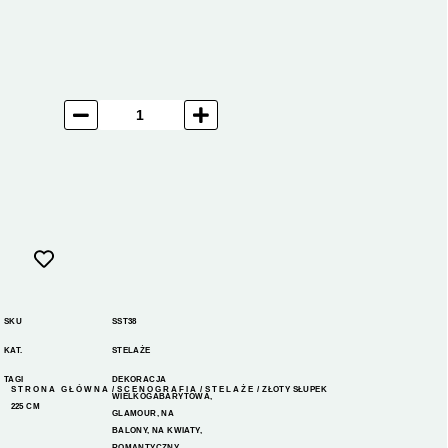
SKU
SST38
KAT.
STELAŻE
TAGI
DEKORACJA
STRONA GŁÓWNA
/
SCENOGRAFIA
/
STELAŻE
/ ZŁOTY SŁUPEK
WIELKOGABARYTOWA
,
225 CM
GLAMOUR
,
NA
BALONY
,
NA KWIATY
,
ROMANTYCZNY
,