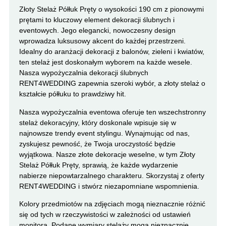
Złoty Stelaż Półłuk Pręty o wysokości 190 cm z pionowymi
prętami to kluczowy element dekoracji ślubnych i
eventowych. Jego elegancki, nowoczesny design
wprowadza luksusowy akcent do każdej przestrzeni.
Idealny do aranżacji dekoracji z balonów, zieleni i kwiatów,
ten stelaż jest doskonałym wyborem na każde wesele.
Nasza wypożyczalnia dekoracji ślubnych
RENT4WEDDING zapewnia szeroki wybór, a złoty stelaż o
kształcie półłuku to prawdziwy hit.
Nasza wypożyczalnia eventowa oferuje ten wszechstronny
stelaż dekoracyjny, który doskonale wpisuje się w
najnowsze trendy event stylingu. Wynajmując od nas,
zyskujesz pewność, że Twoja uroczystość będzie
wyjątkowa. Nasze złote dekoracje weselne, w tym Złoty
Stelaż Półłuk Pręty, sprawią, że każde wydarzenie
nabierze niepowtarzalnego charakteru. Skorzystaj z oferty
RENT4WEDDING i stwórz niezapomniane wspomnienia.
Kolory przedmiotów na zdjęciach mogą nieznacznie różnić
się od tych w rzeczywistości w zależności od ustawień
monitora. Podane wymiary stelaży mogą nieznacznie