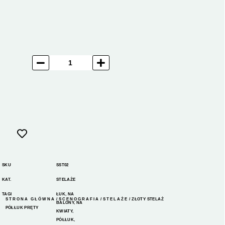
SKU
SST02
KAT.
STELAŻE
TAGI
ŁUK
,
NA
STRONA GŁÓWNA
/
SCENOGRAFIA
/
STELAŻE
/ ZŁOTY STELAŻ
BALONY
,
NA
PÓŁŁUK PRĘTY
KWIATY
,
PÓŁŁUK
,