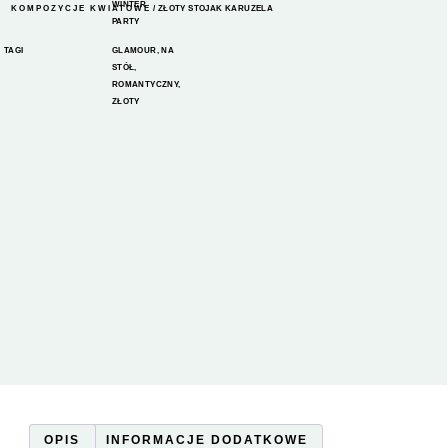
WINTER
KOMPOZYCJE KWIATOWE
/ ZŁOTY STOJAK KARUZELA
PARTY
TAGI
GLAMOUR
,
NA
STÓŁ
,
ROMANTYCZNY
,
ZŁOTY
OPIS
INFORMACJE DODATKOWE