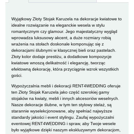
Wyjątkowy Złoty Stojak Karuzela na dekoracje kwiatowe to
idealne rozwiązanie na eleganckie wesela w stylu
romantycznym czy glamour. Jego majestatyczny wygląd
wprowadza luksusowy akcent, a duże rozmiary robią
wrażenia na stołach doskonale komponując się z
dekoracjami ślubnymi w klasycznej bieli oraz pastelach.
Złoty kolor dodaje prestiżu, a dodatkowe kompozycje
kwiatowe wnoszą delikatność i elegancję, tworząc
efektowną dekorację, która przyciągnie wzrok wszystkich
gości.
Wypożyczalnia mebli i dekoracji RENT4WEDDING oferuje
ten Złoty Stojak Karuzela jako część szerokiej gamy
stojaków na kwiaty, mebli i innych akcesoriów weselnych.
Nasze dekoracje ślubne, w tym ten stylowy stelaż, są
starannie wyselekcjonowane, aby spełniać najwyższe
standardy jakości i event stylingu. Zaufaj wypożyczalni
eventowej RENT4WEDDING i spraw, aby Twoje wesele
było wyjątkowe dzięki naszym ekskluzywnym dekoracjom,