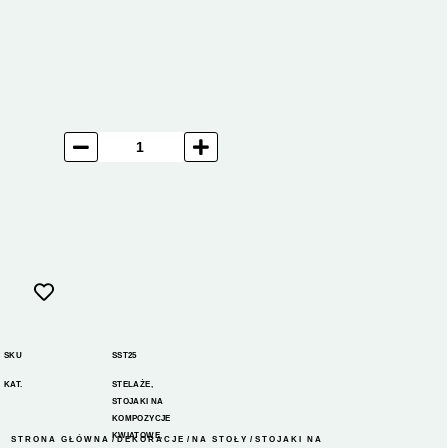
SKU
SST25
KAT.
STELAŻE
,
STOJAKI NA
KOMPOZYCJE
KWIATOWE
,
STRONA GŁÓWNA
/
DEKORACJE
/
NA STOŁY
/
STOJAKI NA