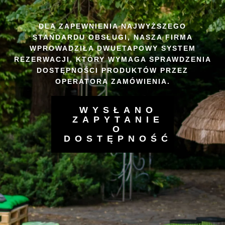
0
DLA ZAPEWNIENIA NAJWYŻSZEGO
STANDARDU OBSŁUGI, NASZA FIRMA
WPROWADZIŁA DWUETAPOWY SYSTEM
REZERWACJI, KTÓRY WYMAGA SPRAWDZENIA
DOSTĘPNOŚCI PRODUKTÓW PRZEZ
OPERATORA ZAMÓWIENIA.
WYSŁANO
ZAPYTANIE
O
DOSTĘPNOŚĆ