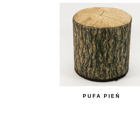
PUFA PIEŃ
30,00
zł
DODAJ