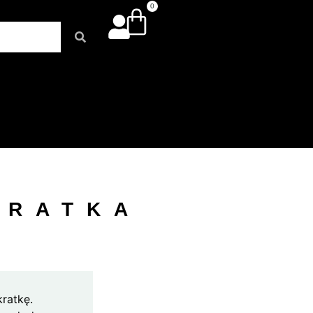
0
KRATKA
kratkę.