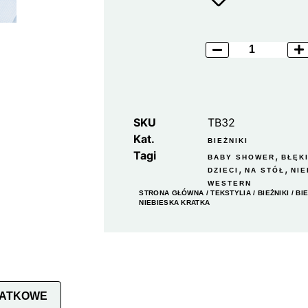
SKU
TB32
Kat.
BIEŻNIKI
Tagi
,
BABY SHOWER
BŁĘK
,
,
DZIECI
NA STÓŁ
NIE
WESTERN
STRONA GŁÓWNA
/
TEKSTYLIA
/
BIEŻNIKI
/ BI
NIEBIESKA KRATKA
DATKOWE