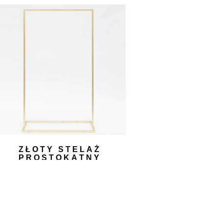
ZŁOTY STELAŻ
PROSTOKĄTNY
100,00
zł
DODAJ