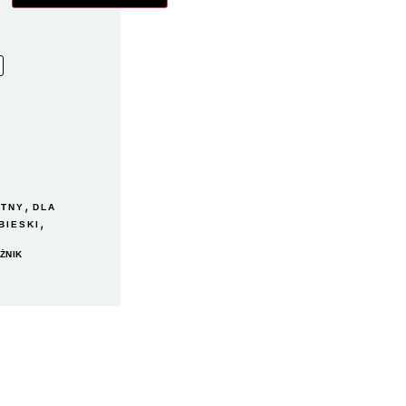
,
ITNY
DLA
,
BIESKI
EŻNIK