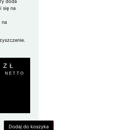
óry doda
i się na
ć na
zyszczenie.
0
ZŁ
NETTO
Dodaj do koszyka