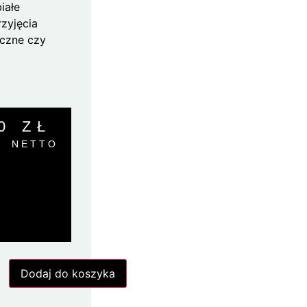
iałe
zyjęcia
czne czy
00
ZŁ
NETTO
Dodaj do koszyka