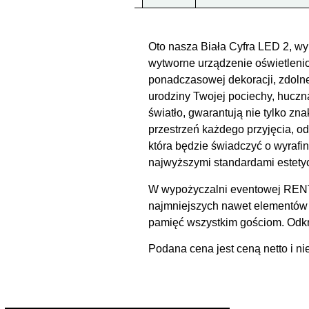
Oto nasza Biała Cyfra LED 2, wyk
wytworne urządzenie oświetlen
ponadczasowej dekoracji, zdolne
urodziny Twojej pociechy, huczn
światło, gwarantują nie tylko zn
przestrzeń każdego przyjęcia, o
która będzie świadczyć o wyrafi
najwyższymi standardami estety
W wypożyczalni eventowej RENT
najmniejszych nawet elementów e
pamięć wszystkim gościom. Odkry
Podana cena jest ceną netto i ni