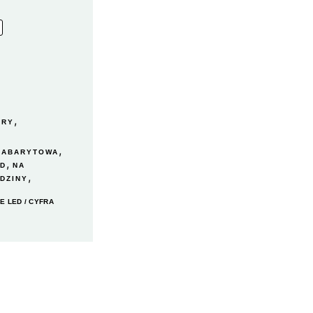
,
FRY
,
GABARYTOWA
,
ED
NA
,
DZINY
E LED
/ CYFRA