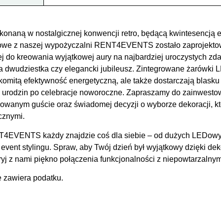
onaną w nostalgicznej konwencji retro, będącą kwintesencją el
iowe z naszej wypożyczalni RENT4EVENTS zostało zaprojekto
j do kreowania wyjątkowej aury na najbardziej uroczystych zda
a dwudziestka czy elegancki jubileusz. Zintegrowane żarówki L
akomitą efektywność energetyczną, ale także dostarczają blasku w
d urodzin po celebracje noworoczne. Zapraszamy do zainwestow
nowanym guście oraz świadomej decyzji o wyborze dekoracji, kt
cznymi.
4EVENTS każdy znajdzie coś dla siebie – od dużych LEDowych
vent stylingu. Spraw, aby Twój dzień był wyjątkowy dzięki de
j z nami piękno połączenia funkcjonalności z niepowtarzalny
e zawiera podatku.