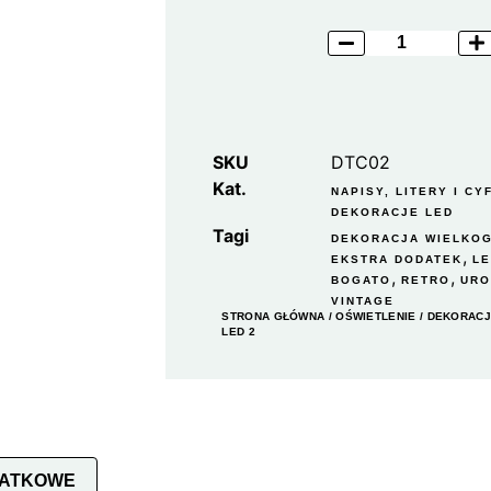
SKU
DTC02
Kat.
NAPISY, LITERY I CY
DEKORACJE LED
Tagi
DEKORACJA WIELKO
,
EKSTRA DODATEK
L
,
,
BOGATO
RETRO
URO
VINTAGE
STRONA GŁÓWNA
/
OŚWIETLENIE
/
DEKORACJ
LED 2
DATKOWE