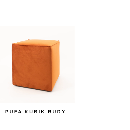
PUFA KUBIK RUDY
WELUR
25,00
zł