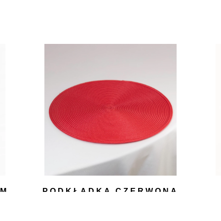
CM
PODKŁADKA CZERWONA
3,00
zł