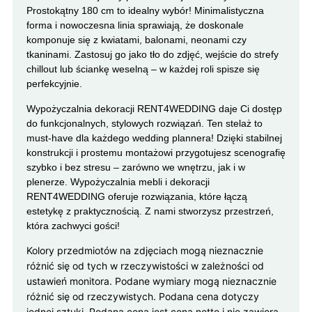
Prostokątny 180 cm to idealny wybór! Minimalistyczna
forma i nowoczesna linia sprawiają, że doskonale
komponuje się z kwiatami, balonami, neonami czy
tkaninami. Zastosuj go jako tło do zdjęć, wejście do strefy
chillout lub ściankę weselną – w każdej roli spisze się
perfekcyjnie.
Wypożyczalnia dekoracji RENT4WEDDING daje Ci dostęp
do funkcjonalnych, stylowych rozwiązań. Ten stelaż to
must-have dla każdego wedding plannera! Dzięki stabilnej
konstrukcji i prostemu montażowi przygotujesz scenografię
szybko i bez stresu – zarówno we wnętrzu, jak i w
plenerze. Wypożyczalnia mebli i dekoracji
RENT4WEDDING oferuje rozwiązania, które łączą
estetykę z praktycznością. Z nami stworzysz przestrzeń,
która zachwyci gości!
Kolory przedmiotów na zdjęciach mogą nieznacznie
różnić się od tych w rzeczywistości w zależności od
ustawień monitora. Podane wymiary mogą nieznacznie
różnić się od rzeczywistych. Podana cena dotyczy
jednej sztuki. Podana cena jest ceną netto i nie zawiera