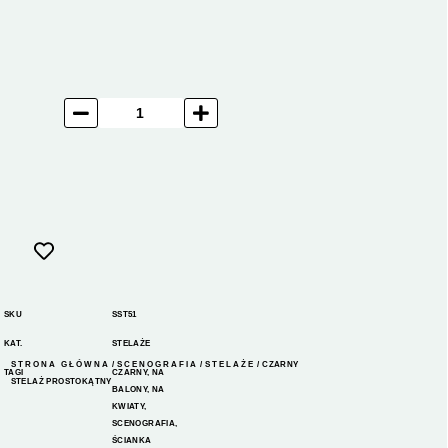
SKU
SST51
KAT.
STELAŻE
STRONA GŁÓWNA
/
SCENOGRAFIA
/
STELAŻE
/ CZARNY
TAGI
CZARNY
,
NA
STELAŻ PROSTOKĄTNY
BALONY
,
NA
KWIATY
,
SCENOGRAFIA
,
ŚCIANKA