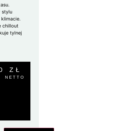
asu.
 stylu
 klimacie.
 chillout
kuje tylnej
00
ZŁ
NETTO