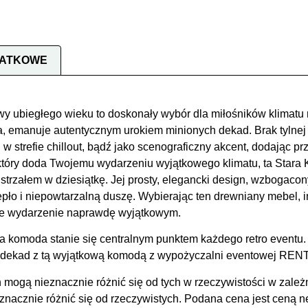
DATKOWE
y ubiegłego wieku to doskonały wybór dla miłośników klimatu r
 emanuje autentycznym urokiem minionych dekad. Brak tylnej 
, w strefie chillout, bądź jako scenograficzny akcent, dodając p
 który doda Twojemu wydarzeniu wyjątkowego klimatu, ta Stara
rzałem w dziesiątkę. Jej prosty, elegancki design, wzbogacon
epło i niepowtarzalną duszę. Wybierając ten drewniany mebel, 
oje wydarzenie naprawdę wyjątkowym.
ta komoda stanie się centralnym punktem każdego retro eventu.
ch dekad z tą wyjątkową komodą z wypożyczalni eventowej R
 mogą nieznacznie różnić się od tych w rzeczywistości w zależ
acznie różnić się od rzeczywistych. Podana cena jest ceną net