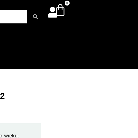
0
2
o wieku.