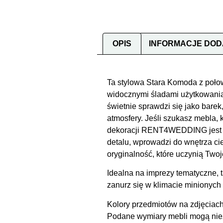
OPIS
INFORMACJE DO
Ta stylowa Stara Komoda z połow
widocznymi śladami użytkowania,
świetnie sprawdzi się jako barek
atmosfery. Jeśli szukasz mebla,
dekoracji RENT4WEDDING jest st
detalu, wprowadzi do wnętrza ci
oryginalność, które uczynią Tw
Idealna na imprezy tematyczne, 
zanurz się w klimacie miniony
Kolory przedmiotów na zdjęciach
Podane wymiary mebli mogą niezn