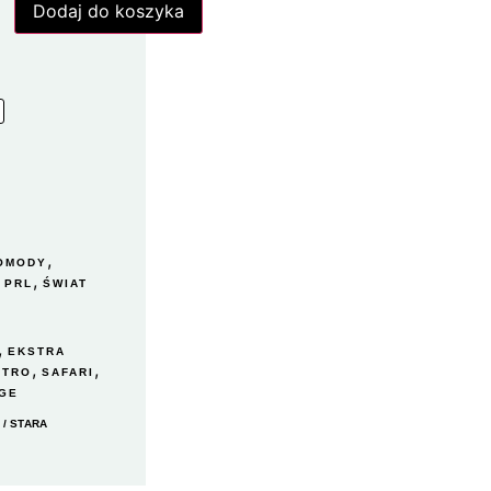
Dodaj do koszyka
,
KOMODY
,
,
PRL
ŚWIAT
,
EKSTRA
,
,
ETRO
SAFARI
AGE
/ STARA