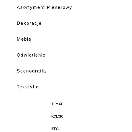
Asortyment Plenerowy
KATALOG W TRAKCIE BUDOWY
Dekoracje
Meble
Oświetlenie
Scenografia
Tekstylia
TEMAT
Anglia
KOLOR
Baby Shower
beżowy
Christmas Party
STYL
biały
Cyrk