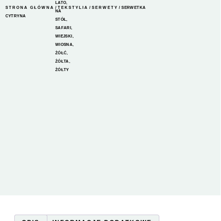
LATO
,
STRONA GŁÓWNA
/
TEKSTYLIA
/
SERWETY
/ SERWETKA
NA
CYTRYNA
STÓŁ
,
SAFARI
,
WIEJSKI
,
WIOSNA
,
ŻÓŁĆ
,
ŻÓŁTA
,
ŻÓŁTY