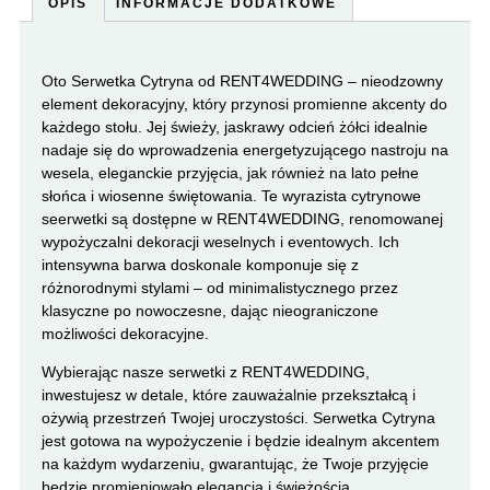
OPIS
INFORMACJE DODATKOWE
Oto Serwetka Cytryna od RENT4WEDDING – nieodzowny
element dekoracyjny, który przynosi promienne akcenty do
każdego stołu. Jej świeży, jaskrawy odcień żółci idealnie
nadaje się do wprowadzenia energetyzującego nastroju na
wesela, eleganckie przyjęcia, jak również na lato pełne
słońca i wiosenne świętowania. Te wyrazista cytrynowe
seerwetki są dostępne w RENT4WEDDING, renomowanej
wypożyczalni dekoracji weselnych i eventowych. Ich
intensywna barwa doskonale komponuje się z
różnorodnymi stylami – od minimalistycznego przez
klasyczne po nowoczesne, dając nieograniczone
możliwości dekoracyjne.
Wybierając nasze serwetki z RENT4WEDDING,
inwestujesz w detale, które zauważalnie przekształcą i
ożywią przestrzeń Twojej uroczystości. Serwetka Cytryna
jest gotowa na wypożyczenie i będzie idealnym akcentem
na każdym wydarzeniu, gwarantując, że Twoje przyjęcie
będzie promieniowało elegancją i świeżością.