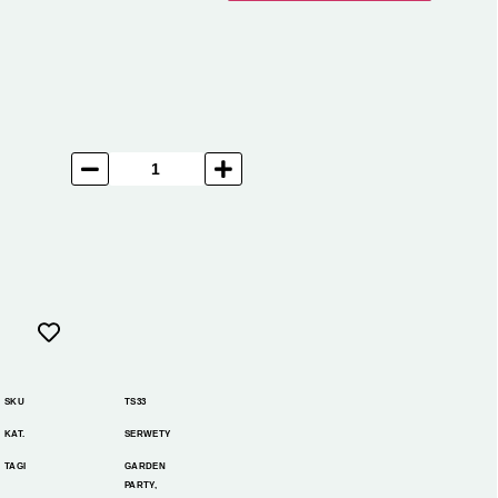
SKU
TS33
KAT.
SERWETY
TAGI
GARDEN
PARTY
,