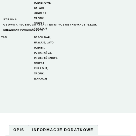
PLENEROWE
,
SAFARI,
JUNGLE I
TROPIKI
,
STRONA
STREFA
GŁÓWNA
/
SCENOGRAFIA
/
TEMATYCZNE
/
HAWAJE
/ LEŻAK
CHILLOUT
DREWNIANY POMARAŃCZOWY
TAGI
BEACH BAR
,
HAWAJE
,
LATO
,
PLENER
,
POMARAŃCZ
,
POMARAŃCZOWY
,
STREFA
CHILLOUT
,
TROPIKI
,
WAKACJE
OPIS
INFORMACJE DODATKOWE