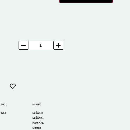
SKU
ML05B
KAT.
LEŻAKI I
LEŻANKI
,
HAWAJE
,
MEBLE