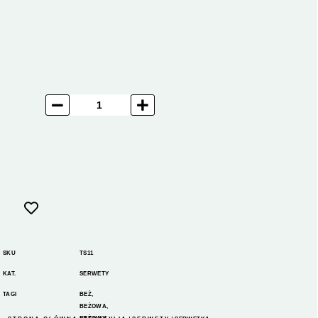
SKU
TS11
KAT.
SERWETY
TAGI
BEŻ
,
BEŻOWA
,