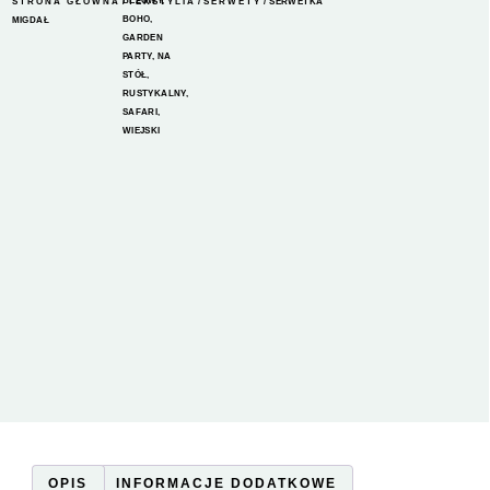
BEŻOWY
,
STRONA GŁÓWNA
/
TEKSTYLIA
/
SERWETY
/ SERWETKA
BOHO
,
MIGDAŁ
GARDEN
PARTY
,
NA
STÓŁ
,
RUSTYKALNY
,
SAFARI
,
WIEJSKI
OPIS
INFORMACJE DODATKOWE