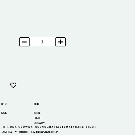
SKU
MI10
KAT.
INNE
,
FILM I
OSCARY
STRONA GŁÓWNA
/
SCENOGRAFIA
/
TEMATYCZNE
/
FILM I
TAGI
CZERWONA
,
OSCARY
/ BORDER LINA ZŁOTY ZACZEP