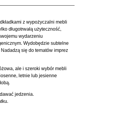
odkładkami z wypożyczalni mebli
lko długotrwałą użyteczność,
z swojemu wydarzeniu
togenicznym. Wydobędzie subtelne
 Nadadzą się do tematów imprez
żowa, ale i szeroki wybór mebli
osenne, letnie lub jesienne
dobą.
odawać jedzenia.
tku.