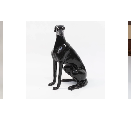
CZARNY PIES
150,00
zł