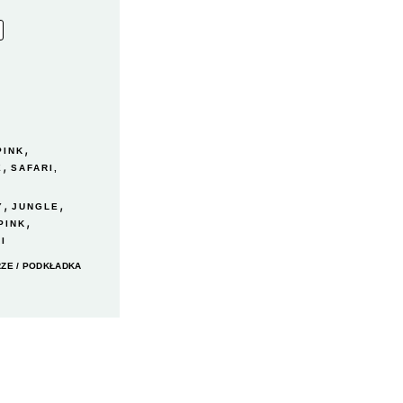
,
PINK
,
E
SAFARI,
,
,
Y
JUNGLE
,
PINK
I
RZE
/ PODKŁADKA