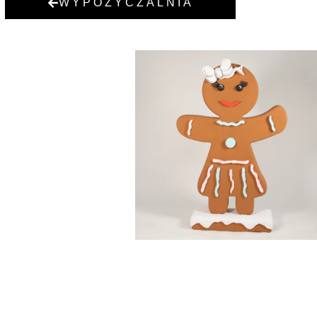
WYPOŻYCZALNIA
PANI CIASTEK
150,00
zł