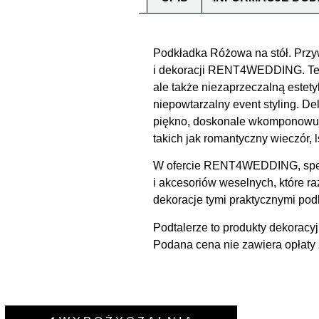
Podkładka Różowa na stół. Przy
i dekoracji RENT4WEDDING. Te p
ale także niezaprzeczalną estet
niepowtarzalny event styling. D
piękno, doskonale wkomponowują
takich jak romantyczny wieczór, l
W ofercie RENT4WEDDING, specjal
i akcesoriów weselnych, które r
dekoracje tymi praktycznymi pod
Podtalerze to produkty dekoracy
Podana cena nie zawiera opłaty 