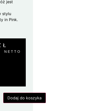
óż jest
w stylu
y in Pink.
ZŁ
NETTO
Dodaj do koszyka