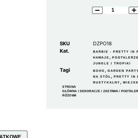
SKU
DZPO18
Kat.
BARBIE - PRETTY IN 
,
HAWAJE
PODTALERZ
JUNGLE I TROPIKI
Tagi
,
BOHO
GARDEN PART
,
NA STÓŁ
PRETTY IN 
,
RUSTYKALNY
WIEJSK
STRONA
GŁÓWNA
/
DEKORACJE
/
ZASTAWA
/
PODTALE
RÓŻOWA
DATKOWE