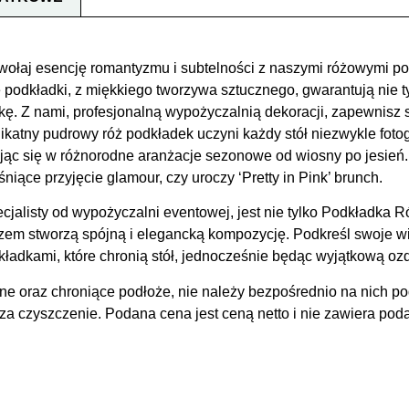
wołaj esencję romantyzmu i subtelności z naszymi różowymi p
odkładki, z miękkiego tworzywa sztucznego, gwarantują nie ty
ykę. Z nami, profesjonalną wypożyczalnią dekoracji, zapewnis
elikatny pudrowy róż podkładek uczyni każdy stół niezwykle fo
c się w różnorodne aranżacje sezonowe od wiosny po jesień.
śniące przyjęcie glamour, czy uroczy ‘Pretty in Pink’ brunch.
isty od wypożyczalni eventowej, jest nie tylko Podkładka Ró
azem stworzą spójną i elegancką kompozycję. Podkreśl swoje wi
kładkami, które chronią stół, jednocześnie będąc wyjątkową oz
jne oraz chroniące podłoże, nie należy bezpośrednio na nich p
za czyszczenie. Podana cena jest ceną netto i nie zawiera poda