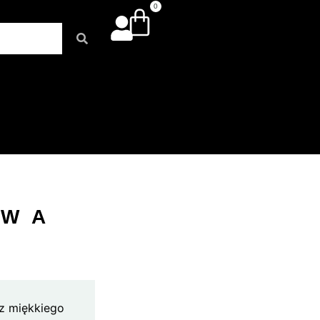
0
OWA
 z miękkiego