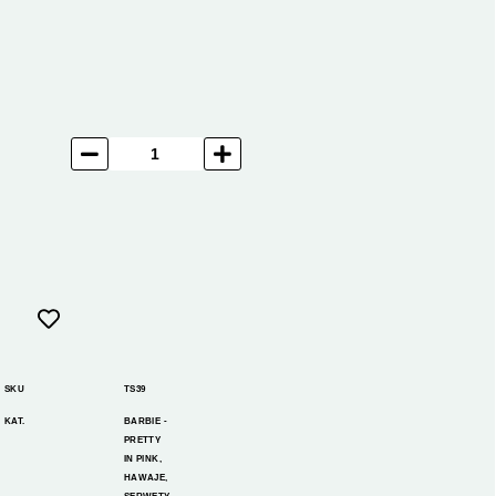
SKU
TS39
KAT.
BARBIE -
PRETTY
IN PINK
,
HAWAJE
,