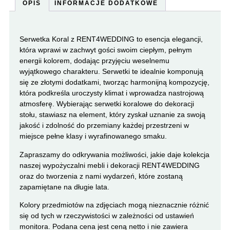
OPIS
INFORMACJE DODATKOWE
Serwetka Koral z RENT4WEDDING to esencja elegancji,
która wprawi w zachwyt gości swoim ciepłym, pełnym
energii kolorem, dodając przyjęciu weselnemu
wyjątkowego charakteru. Serwetki te idealnie komponują
się ze złotymi dodatkami, tworząc harmonijną kompozycję,
która podkreśla uroczysty klimat i wprowadza nastrojową
atmosferę. Wybierając serwetki koralowe do dekoracji
stołu, stawiasz na element, który zyskał uznanie za swoją
jakość i zdolność do przemiany każdej przestrzeni w
miejsce pełne klasy i wyrafinowanego smaku.
Zapraszamy do odkrywania możliwości, jakie daje kolekcja
naszej wypożyczalni mebli i dekoracji RENT4WEDDING
oraz do tworzenia z nami wydarzeń, które zostaną
zapamiętane na długie lata.
Kolory przedmiotów na zdjęciach mogą nieznacznie różnić
się od tych w rzeczywistości w zależności od ustawień
monitora. Podana cena jest ceną netto i nie zawiera