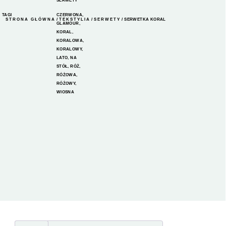
SERWETY
TAGI
CZERWONA
,
STRONA GŁÓWNA
/
TEKSTYLIA
/
SERWETY
/ SERWETKA KORAL
GLAMOUR
,
KORAL
,
KORALOWA
,
KORALOWY
,
LATO
,
NA
STÓŁ
,
RÓŻ
,
RÓŻOWA
,
RÓŻOWY
,
WIOSNA