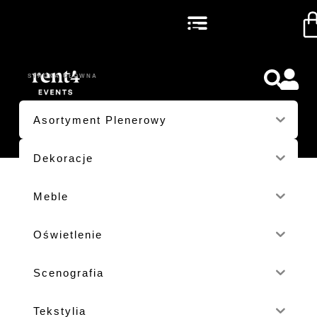
JUNGLE
STRONA GŁÓWNA
/ PRODUKTY OZNACZONE “JUNGLE”
Asortyment Plenerowy
Dekoracje
Meble
Oświetlenie
Scenografia
Tekstylia