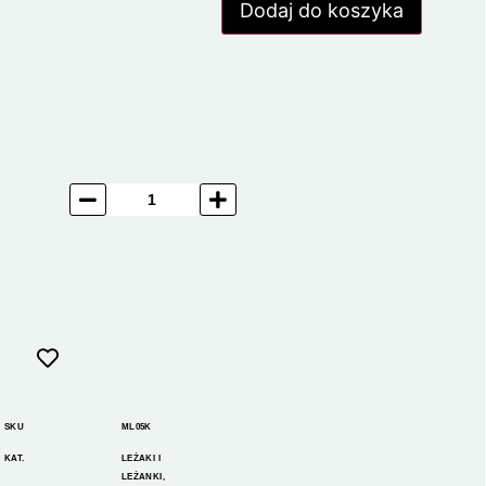
Dodaj do koszyka
SKU
ML05K
KAT.
LEŻAKI I
LEŻANKI
,