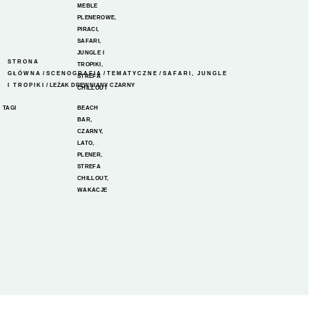
MEBLE
PLENEROWE
,
PIRACI
,
SAFARI,
JUNGLE I
STRONA
TROPIKI
,
GŁÓWNA
/
SCENOGRAFIA
/
TEMATYCZNE
/
SAFARI, JUNGLE
STREFA
I TROPIKI
/ LEŻAK DREWNIANY CZARNY
CHILLOUT
TAGI
BEACH
BAR
,
CZARNY
,
LATO
,
PLENER
,
STREFA
CHILLOUT
,
WAKACJE