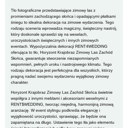
Tło fotograficzne przedstawiające zimowy las z
promieniami zachodzącego słońca i opadającymi płatkami
śniegu to idealna dekoracja na zimowe wydarzenia. Tego
rodzaju sceneria wprowadza magiczny, świąteczny nastrój,
który doskonale sprawdzi się na weselach,
uroczystościach świątecznych i innych zimowych
eventach. Wypożyczalnia dekoracji RENT4WEDDING
oferująca to tło, Horyzont Krajobraz Zimowy Las Zachód
Słońca, gwarantuje stworzenie niezapomnianych
wspomnień, pełnych uroku i nastrojowego klimatu. Tego
rodzaju dekoracja jest perfekcyjna dla wszystkich, którzy
pragną nadać swojemu wydarzeniu wyjątkowy zimowy
charakter.
Horyzont Krajobraz Zimowy Las Zachód Słońca świetnie
współgra z innymi meblami i akcesoriami weselnymi z
RENT$WEDDING, tworząc niejedną, harmonijną zimową
aranżację. W event stylingu podkreśla elegancję i
wyjątkowość uroczystości, sprawiając, że będzie ona
zapamiętana na długo. Ustawienie tego tła jako elementu