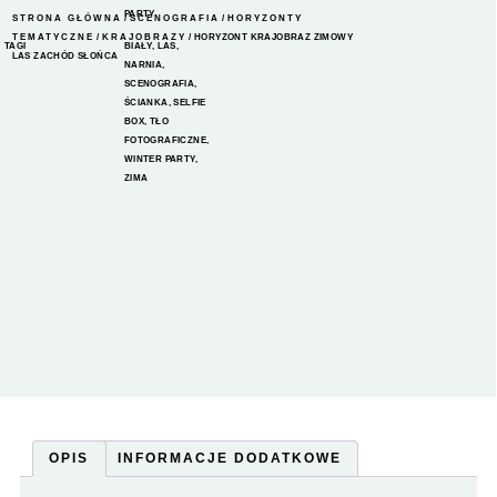
PARTY
STRONA GŁÓWNA
/
SCENOGRAFIA
/
HORYZONTY
TEMATYCZNE
/
KRAJOBRAZY
/ HORYZONT KRAJOBRAZ ZIMOWY
TAGI
BIAŁY
,
LAS
,
LAS ZACHÓD SŁOŃCA
NARNIA
,
SCENOGRAFIA
,
ŚCIANKA
,
SELFIE
BOX
,
TŁO
FOTOGRAFICZNE
,
WINTER PARTY
,
ZIMA
OPIS
INFORMACJE DODATKOWE