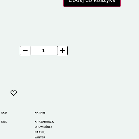
SKU
HKRA05
KAT.
KRAJOBRAZY
,
OPOWIEŚCI Z
NARNII
,
WINTER