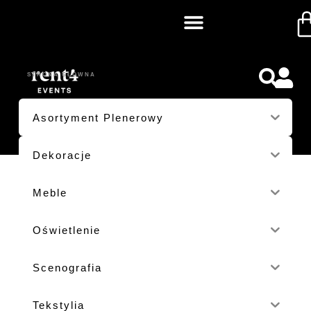
LAS
STRONA GŁÓWNA
/ PRODUKTY OZNACZONE “LAS”
Asortyment Plenerowy
Dekoracje
Meble
Oświetlenie
Scenografia
Tekstylia