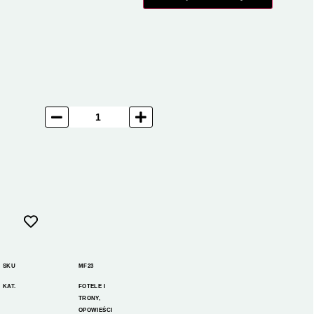
SKU
MF23
KAT.
FOTELE I
TRONY
,
OPOWIEŚCI