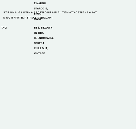
Z NARNII
,
STAROCIE
,
STRONA GŁÓWNA
/
SCENOGRAFIA
/
TEMATYCZNE
/
ŚWIAT
ŚWIAT
MAGII
/ FOTEL RETRO Z FRĘDZLAMI
MAGII
TAGI
BEŻ
,
BEŻOWY
,
RETRO
,
SCENOGRAFIA
,
STREFA
CHILLOUT
,
VINTAGE