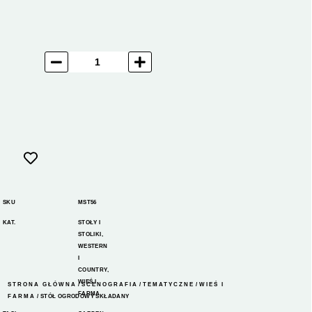
SKU
MST56
KAT.
STOŁY I
STOLIKI
,
WESTERN
I
COUNTRY
,
WIEŚ I
STRONA GŁÓWNA
/
SCENOGRAFIA
/
TEMATYCZNE
/
WIEŚ I
FARMA
FARMA
/ STÓŁ OGRODOWY SKŁADANY