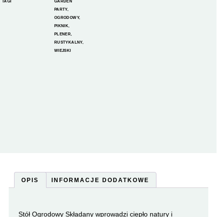
TAGI
GARDEN
PARTY
,
OGRODOWY
,
PIKNIK
,
PLENER
,
RUSTYKALNY
,
WIEJSKI
OPIS
INFORMACJE DODATKOWE
Stół Ogrodowy Składany wprowadzi ciepło natury i