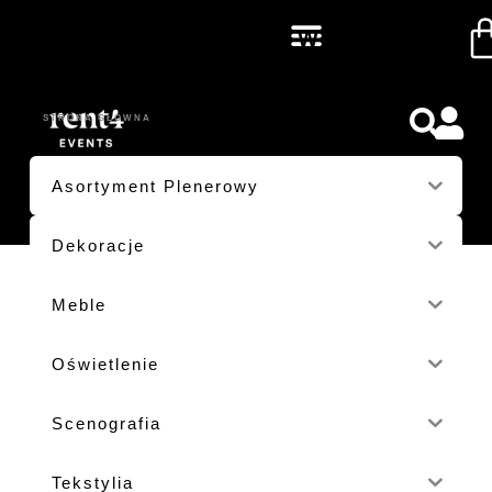
OGRODOWY
STRONA GŁÓWNA
/ PRODUKTY OZNACZONE “OGRODOWY”
Asortyment Plenerowy
Dekoracje
Meble
Oświetlenie
Scenografia
Tekstylia