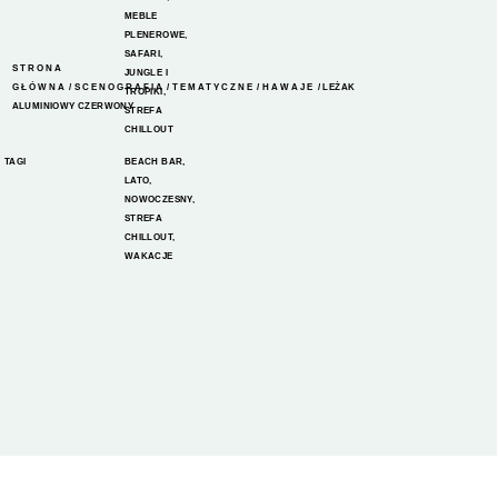
MEBLE
PLENEROWE
,
SAFARI,
STRONA
JUNGLE I
GŁÓWNA
/
SCENOGRAFIA
/
TEMATYCZNE
/
HAWAJE
/ LEŻAK
TROPIKI
,
ALUMINIOWY CZERWONY
STREFA
CHILLOUT
TAGI
BEACH BAR
,
LATO
,
NOWOCZESNY
,
STREFA
CHILLOUT
,
WAKACJE