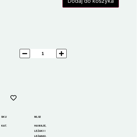
Dodaj do koszyka
SKU
ML02
KAT.
HAWAJE
,
LEŻAKI I
LEŻANKI
,