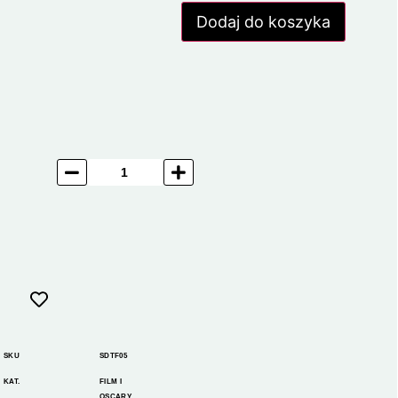
Dodaj do koszyka
SKU
SDTF05
KAT.
FILM I
OSCARY
,