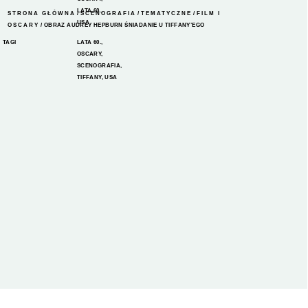
LATA 60.
,
STRONA GŁÓWNA
/
SCENOGRAFIA
/
TEMATYCZNE
/
FILM I
USA
OSCARY
/ OBRAZ AUDREY HEPBURN ŚNIADANIE U TIFFANY’EGO
TAGI
LATA 60.
,
OSCARY
,
SCENOGRAFIA
,
TIFFANY
,
USA