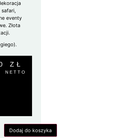
dekoracja
safari,
ne eventy
we. Złota
acji.
giego).
00
ZŁ
NETTO
Dodaj do koszyka