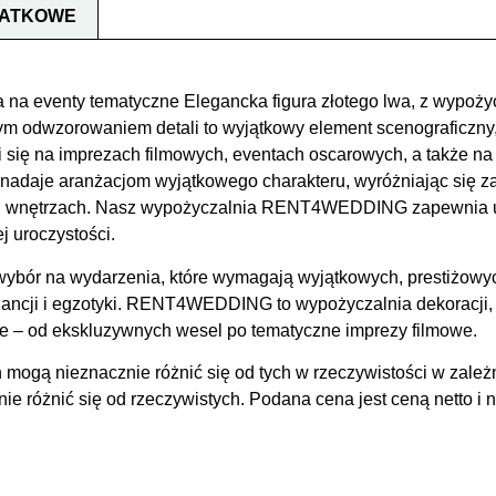
DATKOWE
a na eventy tematyczne Elegancka figura złotego lwa, z wypożyc
odwzorowaniem detali to wyjątkowy element scenograficzny, 
się na imprezach filmowych, eventach oscarowych, a także na 
 nadaje aranżacjom wyjątkowego charakteru, wyróżniając się 
ich wnętrzach. Nasz wypożyczalnia RENT4WEDDING zapewnia un
j uroczystości.
wybór na wydarzenia, które wymagają wyjątkowych, prestiżowyc
gancji i egzotyki. RENT4WEDDING to wypożyczalnia dekoracji, 
e – od ekskluzywnych wesel po tematyczne imprezy filmowe.
 mogą nieznacznie różnić się od tych w rzeczywistości w zależ
 różnić się od rzeczywistych. Podana cena jest ceną netto i n