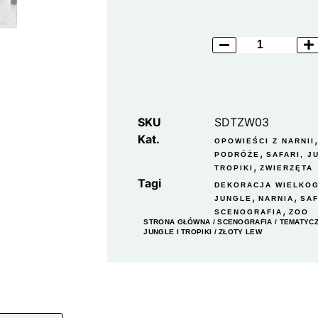
SKU
SDTZW03
Kat.
OPOWIEŚCI Z NARNII
,
PODRÓŻE
SAFARI, J
,
TROPIKI
ZWIERZĘTA
Tagi
DEKORACJA WIELKO
,
,
JUNGLE
NARNIA
SAF
,
SCENOGRAFIA
ZOO
STRONA GŁÓWNA
/
SCENOGRAFIA
/
TEMATYC
JUNGLE I TROPIKI
/ ZŁOTY LEW