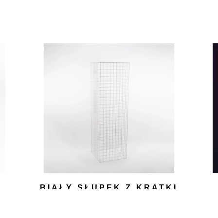
BIAŁY SŁUPEK Z KRATKI
150 CM
150,00
zł