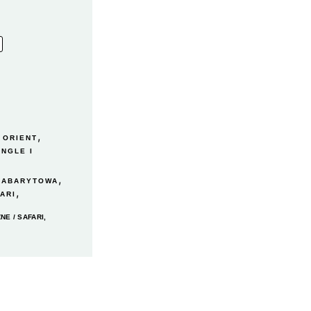
,
,
ORIENT
UNGLE I
,
GABARYTOWA
,
ARI
ZNE
/
SAFARI,