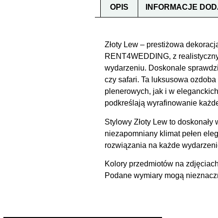
OPIS
INFORMACJE DO
Złoty Lew – prestiżowa dekoracj
RENT4WEDDING, z realistycznym 
wydarzeniu. Doskonale sprawdzi 
czy safari. Ta luksusowa ozdoba
plenerowych, jak i w eleganck
podkreślają wyrafinowanie każde
Stylowy Złoty Lew to doskonały 
niezapomniany klimat pełen ele
rozwiązania na każde wydarzeni
Kolory przedmiotów na zdjęciach
Podane wymiary mogą nieznacznie