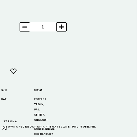
SKU
MF10A
KAT.
FOTELE I
TRONY
,
PRL
,
STREFA
CHILLOUT
STRONA
GŁÓWNA
/
SCENOGRAFIA
/
TEMATYCZNE
/
PRL
/ FOTEL PRL
TAGI
KONFERENCJE
,
MID-CENTURY
,