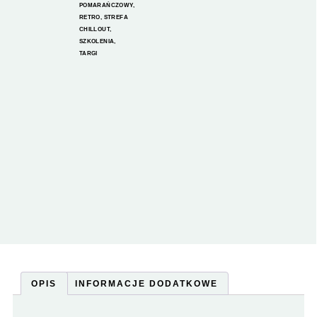
POMARAŃCZOWY
,
RETRO
,
STREFA
CHILLOUT
,
SZKOLENIA
,
TARGI
OPIS
INFORMACJE DODATKOWE