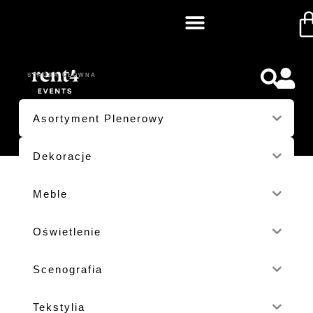
TARGI
STRONA GŁÓWNA
/ PRODUKTY OZNACZONE “TARGI”
Asortyment Plenerowy
Dekoracje
Meble
Oświetlenie
Scenografia
Tekstylia