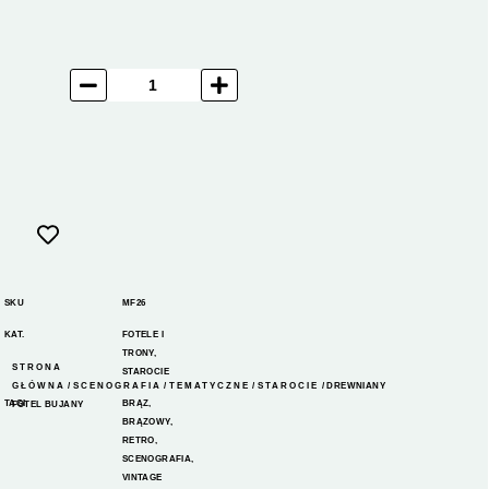
SKU
MF26
KAT.
FOTELE I
TRONY
,
STRONA
STAROCIE
GŁÓWNA
/
SCENOGRAFIA
/
TEMATYCZNE
/
STAROCIE
/ DREWNIANY
TAGI
BRĄZ
,
FOTEL BUJANY
BRĄZOWY
,
RETRO
,
SCENOGRAFIA
,
VINTAGE