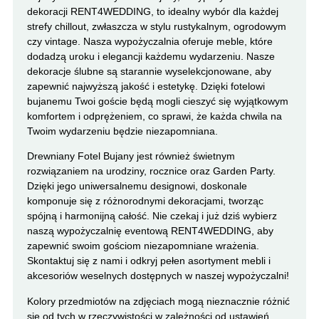
dekoracji RENT4WEDDING, to idealny wybór dla każdej
strefy chillout, zwłaszcza w stylu rustykalnym, ogrodowym
czy vintage. Nasza wypożyczalnia oferuje meble, które
dodadzą uroku i elegancji każdemu wydarzeniu. Nasze
dekoracje ślubne są starannie wyselekcjonowane, aby
zapewnić najwyższą jakość i estetykę. Dzięki fotelowi
bujanemu Twoi goście będą mogli cieszyć się wyjątkowym
komfortem i odprężeniem, co sprawi, że każda chwila na
Twoim wydarzeniu będzie niezapomniana.
Drewniany Fotel Bujany jest również świetnym
rozwiązaniem na urodziny, rocznice oraz Garden Party.
Dzięki jego uniwersalnemu designowi, doskonale
komponuje się z różnorodnymi dekoracjami, tworząc
spójną i harmonijną całość. Nie czekaj i już dziś wybierz
naszą wypożyczalnię eventową RENT4WEDDING, aby
zapewnić swoim gościom niezapomniane wrażenia.
Skontaktuj się z nami i odkryj pełen asortyment mebli i
akcesoriów weselnych dostępnych w naszej wypożyczalni!
Kolory przedmiotów na zdjęciach mogą nieznacznie różnić
się od tych w rzeczywistości w zależności od ustawień