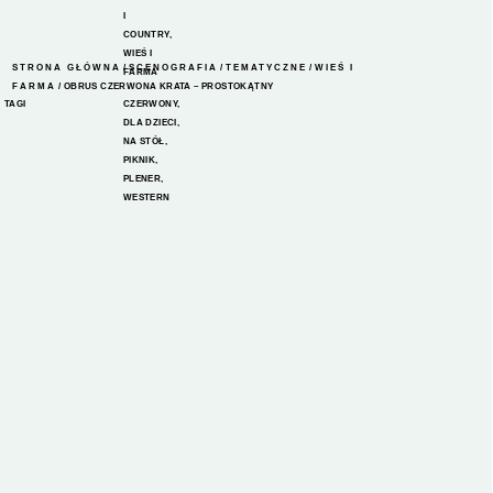
I
COUNTRY
,
WIEŚ I
STRONA GŁÓWNA
/
SCENOGRAFIA
/
TEMATYCZNE
/
WIEŚ I
FARMA
FARMA
/ OBRUS CZERWONA KRATA – PROSTOKĄTNY
TAGI
CZERWONY
,
DLA DZIECI
,
NA STÓŁ
,
PIKNIK
,
PLENER
,
WESTERN