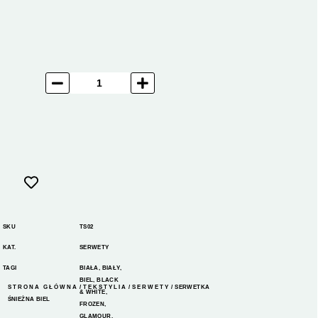
SKU
TS02
KAT.
SERWETY
TAGI
BIAŁA
,
BIAŁY
,
BIEL
,
BLACK
STRONA GŁÓWNA
/
TEKSTYLIA
/
SERWETY
/ SERWETKA
& WHITE
,
ŚNIEŻNA BIEL
FROZEN
,
GLAMOUR
,