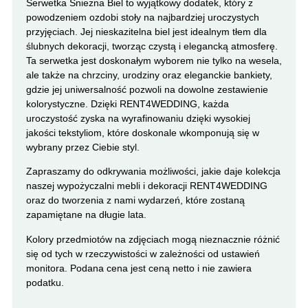
Serwetka Śnieżna Biel to wyjątkowy dodatek, który z
powodzeniem ozdobi stoły na najbardziej uroczystych
przyjęciach. Jej nieskazitelna biel jest idealnym tłem dla
ślubnych dekoracji, tworząc czystą i elegancką atmosferę.
Ta serwetka jest doskonałym wyborem nie tylko na wesela,
ale także na chrzciny, urodziny oraz eleganckie bankiety,
gdzie jej uniwersalność pozwoli na dowolne zestawienie
kolorystyczne. Dzięki RENT4WEDDING, każda
uroczystość zyska na wyrafinowaniu dzięki wysokiej
jakości tekstyliom, które doskonale wkomponują się w
wybrany przez Ciebie styl.
Zapraszamy do odkrywania możliwości, jakie daje kolekcja
naszej wypożyczalni mebli i dekoracji RENT4WEDDING
oraz do tworzenia z nami wydarzeń, które zostaną
zapamiętane na długie lata.
Kolory przedmiotów na zdjęciach mogą nieznacznie różnić
się od tych w rzeczywistości w zależności od ustawień
monitora. Podana cena jest ceną netto i nie zawiera
podatku.