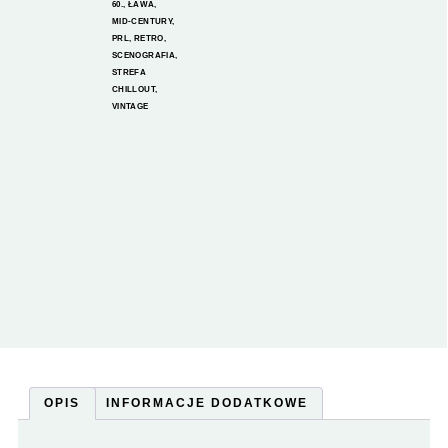
60.
,
ŁAWA
,
MID-CENTURY
,
PRL
,
RETRO
,
SCENOGRAFIA
,
STREFA
CHILLOUT
,
VINTAGE
OPIS
INFORMACJE DODATKOWE