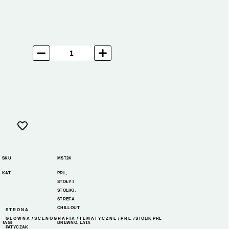
SKU
MST24
KAT.
PRL
,
STOŁY I
STOLIKI
,
STREFA
CHILLOUT
STRONA
GŁÓWNA
/
SCENOGRAFIA
/
TEMATYCZNE
/
PRL
/ STOLIK PRL
TAGI
DREWNO
,
LATA
PATYCZAK