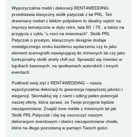
Wypożyczalnia mebli i dekoracji RENT4WEDDING
przedstawia klasyczny stolik patyczak z lat PRL. Ten
drewniany mebel z lekkim połyskiem to idealny wybór na
imprezy tematyczne w stylu retro, lata 60. i 70., a także na
przyjęcia z cyklu “u cioci na imieninach”. Stolik PRL
Patyczak o prostym, klasycznym designie dodaje
nostalgicznego uroku każdemu wydarzeniu czy to jako
element scenografii nawiązującej do minionych lat czy jako
funkcjonalny stolik strefy chill out. Sprawdzi się również w
kącikach kawowych, na spotkaniach autorskich i innych
eventach.
Podkreśl swój styl z RENT4WEDDING – nasza
wypożyczalnia dekoracji to gwarancja najwyższej jakości i
elegancji. Skontaktuj się z nami i odkryj pełen potencjał
naszej oferty, która sprawi, że Twoje przyjęcie będzie
niezapomniane. Znajdź inne meble z minionych lat jak
Stolik PRL Patyczak i daj się zauroczyć naszym
dekoracjom eventowym i stwórz niezapomniane chwile,
które na długo pozostaną w pamięci Twoich gości.